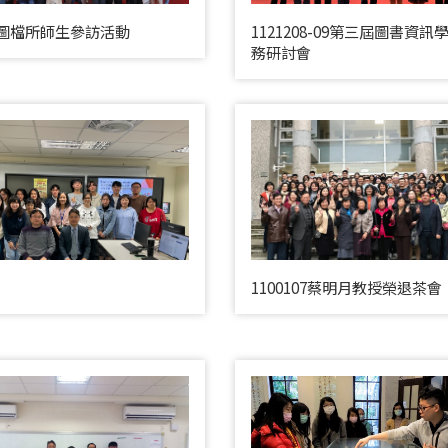
20圖檔所師生參訪活動
1121208-09第三屆圖書資訊
務研討會
1100107蔡明月教授榮退茶會