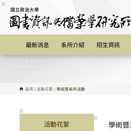
:::
跳
到
主
要
內
容
最新消息
系所介紹
招生資訊
區
塊
首頁
/
活動花絮
/
學術暨系所活動
:::
:::
活動花絮
學術暨