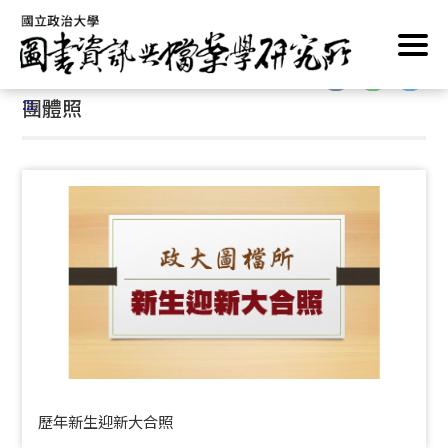
跳
首頁
/
活動花絮
/
團體照
到
主
:::
要
:::
團體照
內
容
區
塊
歷年新生迎新大合照