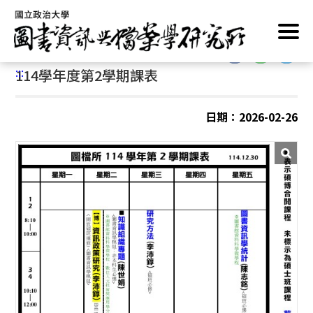
跳
首頁
/
學位修讀
/
課程資訊
/
本學期課表
到
主
:::
要
:::
114學年度第2學期課表
內
容
區
日期：2026-02-26
塊