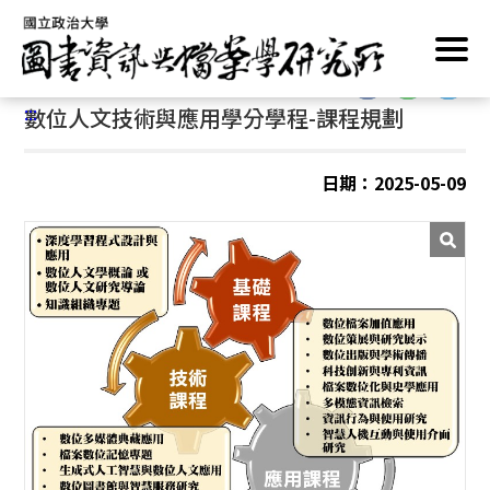
跳
首頁
/
學分學程
/
課程規劃
到
主
:::
要
:::
數位人文技術與應用學分學程-課程規劃
內
容
區
日期：2025-05-09
塊