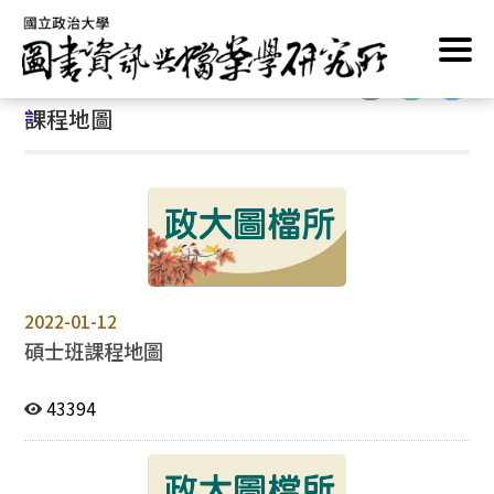
跳
首頁
/
學位修讀
/
課程資訊
/
課程地圖
到
主
:::
要
:::
課程地圖
內
容
區
塊
2022-01-12
碩士班課程地圖
43394