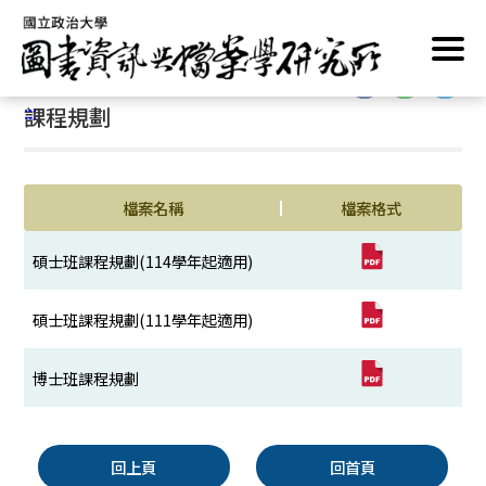
跳
首頁
/
學位修讀
/
課程資訊
/
課程規劃
到
主
:::
要
:::
課程規劃
內
容
區
塊
檔案名稱
檔案格式
碩士班課程規劃(114學年起適用)
碩士班課程規劃(111學年起適用)
博士班課程規劃
回上頁
回首頁