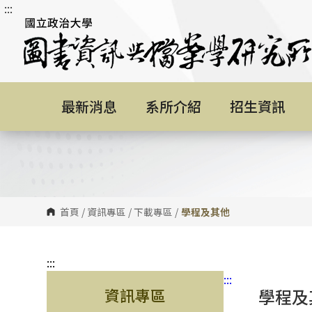
:::
跳
到
主
要
內
容
最新消息
系所介紹
招生資訊
區
塊
首頁
/
資訊專區
/
下載專區
/
學程及其他
:::
:::
資訊專區
學程及