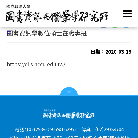
跳
首頁
/
招生資訊
/
數位碩士在職專班
到
主
:::
要
:::
圖書資訊學數位碩士在職專班
內
容
區
日期：2020-03-19
塊
https://elis.nccu.edu.tw/
電話 : (02)29393091 ext.62952 傳真：(02)29384704
地址 : (116)台北市文山區指南路二段64號 百年樓4樓330415