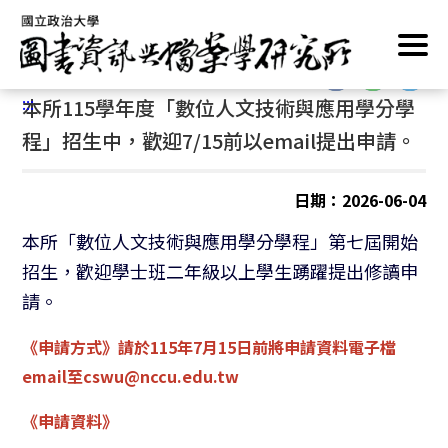
跳
首頁
/
最新消息
/
招生訊息
到
主
:::
要
:::
本所115學年度「數位人文技術與應用學分學
內
容
程」招生中，歡迎7/15前以
email
提出申請。
區
塊
日期：2026-06-04
本所「數位人文技術與應用學分學程」第七屆開始
招生，
歡迎學士班二年級以上學生踴躍提出修讀申
請。
《申請方式》請於115年7月15日前將申請資料電子檔
email至cswu@nccu.edu.tw
《申請資料》