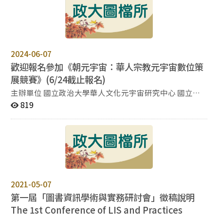
『指尖』觸展，結合「手觸點讀地圖」及「點讀筆」，讓
ㄧ般閱聽眾從平面設計即開始代入視障者情境，藉此瞭解
友善環境的重要性。現場另搭配展出由國立臺北教育大學
特殊教育學系吳純慧教授及國立臺東大學特殊教育學系顏
靖芳教授指導之學生，為推動視障教學結合本館特殊圖書
2024-06-07
資源完成之教學創新成果。 展覽詳情請參閱活動公告：
歡迎報名參加《朝元宇宙：華人宗教元宇宙數位策
https://reurl.cc/A6rR33
展競賽》(6/24截止報名)
主辦單位 國立政治大學華人文化元宇宙研究中心 國立政
治大學華人宗教研究中心 北港武德宮 立達軟體科技股份
819
有限公司 目的 「朝元宇宙：華人宗教元宇宙數位策展競
賽」係由國立政治大學華人文化元宇宙研究中心、國立政
治大學華人宗教研究中心、北港武德宮，以及立達軟體科
技股份有限公司一起共同主辦的競賽，旨在透過創新的元
宇宙數位策展方式，提升大眾對於華人宗教/道教及台灣
本土宗教文化的認識，讓參賽者透過具創意設計的數位技
術來展示這些傳統文化的深厚內涵與歷史淵源，並且發揮
2021-05-07
元宇宙數位策展在文化傳承應用的潛力，以促進元宇宙與
第一屆「圖書資訊學術與實務研討會」徵稿說明
文化的跨領域融合。 參賽資格 高中職組 以國內高中職對
The 1st Conference of LIS and Practices
元宇宙數位策展有興趣之在學學生為參賽對象，以1至3名