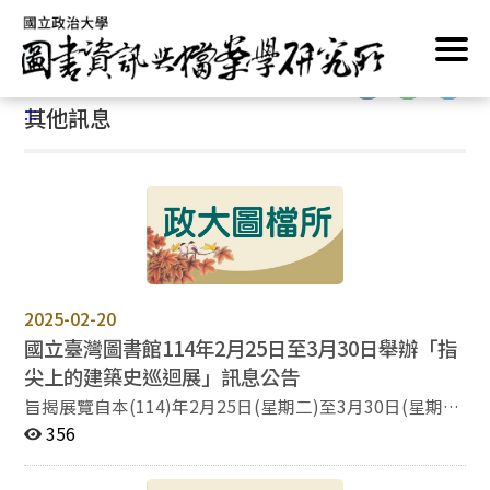
跳
首頁
/
最新消息
/
其他訊息
到
主
:::
要
:::
其他訊息
內
容
區
塊
2025-02-20
國立臺灣圖書館114年2月25日至3月30日舉辦「指
尖上的建築史巡迴展」訊息公告
旨揭展覽自本(114)年2月25日(星期二)至3月30日(星期
日)止(9:00-21:00，週一休館)，於該館1樓臺灣藝文走廊
356
展出，展覽運用法國專為視障者開發的浮雕畫，結合口述
影像，將觸覺轉化成視覺的巴黎萬神殿建築史展覽，透過