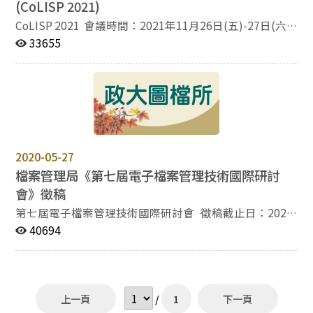
組成團隊方式報名參加，並以1份專案為限。 每一團隊限
(CoLISP 2021)
1名指導老師，團隊人員可跨年級、跨校組隊，同一參賽
CoLISP 2021 會議時間：2021年11月26日(五)-27日(六)
者不得跨隊，於參賽過程中不得更換隊員，並需檢附學生
主辦單位：國立臺灣大學圖書資訊學系、中華民國圖書館
33655
在學證明。 團隊成員中有未滿18歲者，須一併檢附法定
學會 協辦單位：國立臺灣大學圖書館、中華圖書資訊教育
代理人的同意書，始得參賽。 大專院校組 以國內大專院
學會、ASIST台北分會 地點：國立臺灣大學 總圖書館國際
校對元宇宙數位策展有興趣之在學學生為參賽對象，以1
會議廳、圖書資訊學系館 網站：
至3名組成團隊方式報名參加，並以1份專案為限。 每一
https://www.lis.ntu.edu.tw/colisp2021/ 徵稿說明
團隊限1名指導老師，團隊人員可跨年級、跨校組隊，同
第一屆「圖書資訊學術與實務研討會 Conference of LIS
一參賽者不得跨隊，於參賽過程中不得更換隊員，並需檢
and Practices (CoLISP 2021)」將在2021年11月26日(五)
附學生在學證明。 團隊成員中有未滿18歲者，須一併檢
至27日(六)於國立臺灣大學舉辦。本年度 CoLISP 2021 預
2020-05-27
附法定代理人同意書，始得參賽。 社會人士組 需年滿18
計邀集國內外圖書館學與資訊科學、資訊科技之專家學者
歲以上之成年人。 以1至3名組成團隊方式報名參加，並
檔案管理局《第七屆電子檔案管理技術國際研討
共襄盛舉，旨在鼓勵與會者相互交流圖書資訊學研究與實
以1份專案為限。 同一參賽者不得跨隊，於參賽過程中不
會》徵稿
務議題，促進國內學術與實務之研討能量與合作機會。本
得更換隊員。 重要日期 競賽說明會 113年6月3日（一）
年度主辦單位國立臺灣大學圖書資訊學系與中華民國圖書
第七屆電子檔案管理技術國際研討會 徵稿截止日：2020
16:00~17:00 國立政治大學百年樓1樓106室/線上會議室
館學會期望藉此盛會將一年一度的 CoLISP 發展為促進圖
年8月31日 活動日期：2020年11月11-12日 主辦單位：檔
40694
競賽報名 113年6月7日（五）~113年6月24日（一）17：
書資訊學者與專業者交流之平台，以凝聚學術界與實務界
案管理局 地點：福華國際文教會館 為促進各機關檔案管
00截止 元宇宙數位策展工作坊 113年6月30日（日）14：
向心力，並提昇我國圖資相關領域學術研究與圖書館事業
理及資訊人員汲取國際間電子檔案管理技術新知，今年特
00~17：00 每一團隊需至少有一人參加，高中職組及大專
實務之發展。 重要時程 投稿截止日期：2021年07月31日
別將AI與檔案管理新興科技應用於文書檔案管理列為主要
院校組之指導教師需參加 參賽作品繳交 113年9月30日
(六) 審查結果通知：2021年09月30日(四) 報名註冊截
議題，並搭配其他電子檔案管理與技術相關議題，邀請國
（一）17：00截止 競賽辦法 策展主題以北港武德宮之之
上一頁
/
1
下一頁
止：2021年10月15日(五) 完稿提交截止：2021年10月31
內外學者專家共襄盛舉，以促進交流與學習。 論文海報
扶鸞、建醮等華人宗教／道教文化為範圍，訂定主題如