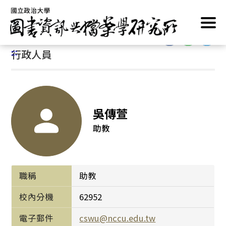
跳
首頁
/
系所介紹
/
系所成員
/
行政人員
到
主
:::
要
:::
行政人員
內
容
區
塊
吳傳萱
助教
職稱
助教
校內分機
62952
電子郵件
cswu@nccu.edu.tw