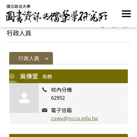
跳
首頁
/
系所介紹
/
系所成員
/
行政人員
到
主
:::
要
:::
行政人員
內
容
區
塊
行政人員
吳傳萱
助教
校內分機
62952
電子信箱
cswu@nccu.edu.tw