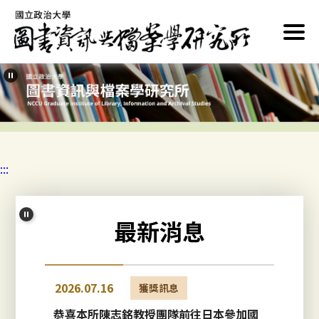
跳
到
主
要
內
容
區
塊
:::
最新消息
2026.07.16
獲獎訊息
恭喜本所陳志銘教授團隊前往日本參加國